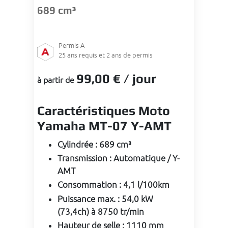
689 cm³
Permis
A
25
ans requis et 2 ans de permis
99
,00 €
/ jour
à partir de
Caractéristiques Moto
Yamaha MT-07 Y-AMT
Cylindrée
:
689 cm³
Transmission
:
Automatique / Y-
AMT
Consommation
:
4,1 l/100km
Puissance max.
:
54,0 kW
(73,4ch) à 8750 tr/min
Hauteur de selle
:
1110 mm