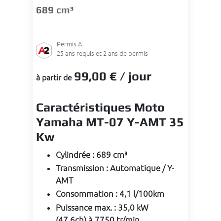
689 cm³
Permis
A
25
ans requis et 2 ans de permis
99
,00 €
/ jour
à partir de
Caractéristiques Moto
Yamaha MT-07 Y-AMT 35
Kw
Cylindrée
:
689 cm³
Transmission
:
Automatique / Y-
AMT
Consommation
:
4,1 l/100km
Puissance max.
:
35,0 kW
(47,6ch) à 7750 tr/min