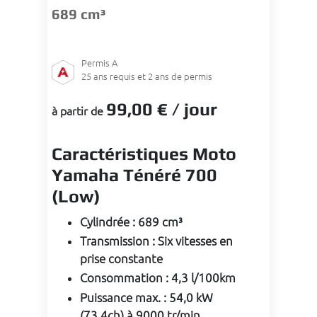
689 cm³
Permis
A
25
ans requis et 2 ans de permis
99
,00 €
/ jour
à partir de
Caractéristiques Moto
Yamaha Ténéré 700
(Low)
Cylindrée
:
689 cm³
Transmission
:
Six vitesses en
prise constante
Consommation
:
4,3 l/100km
Puissance max.
:
54,0 kW
(73,4ch) à 9000 tr/min