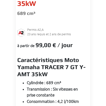
35kW
689 cm³
Permis
A2,A
23
ans requis et 2 ans de permis
99
,00 €
/ jour
à partir de
Caractéristiques Moto
Yamaha TRACER 7 GT Y-
AMT 35kW
Cylindrée
:
689 cm³
Transmission
:
Six vitesses en
prise constante
Consommation
:
4,2 l/100km