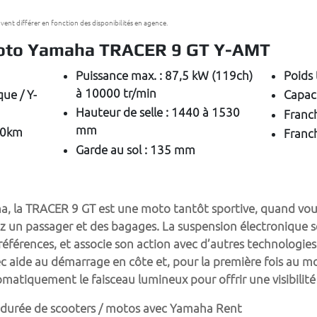
uvent différer en fonction des disponibilités en agence.
Moto Yamaha TRACER 9 GT Y-AMT
Puissance max.
:
87,5 kW (119ch)
Poids
à 10000 tr/min
ue / Y-
Capaci
Hauteur de selle
:
1440 à 1530
Franc
mm
00km
Franch
Garde au sol
:
135 mm
 la TRACER 9 GT est une moto tantôt sportive, quand vous 
un passager et des bagages. La suspension électronique se
références, et associe son action avec d’autres technologie
ec aide au démarrage en côte et, pour la première fois au 
omatiquement le faisceau lumineux pour offrir une visibilit
 durée de scooters / motos
 avec Yamaha Rent