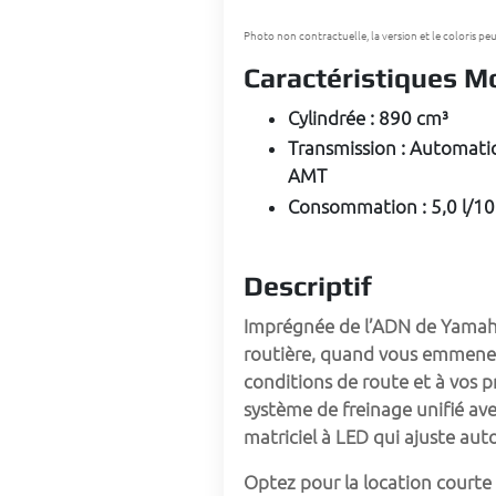
Photo non contractuelle, la version et le coloris pe
Caractéristiques 
Cylindrée
:
890 cm³
Transmission
:
Automatiq
AMT
Consommation
:
5,0 l/1
Descriptif
Imprégnée de l’ADN de Yamaha,
routière, quand vous emmenez 
conditions de route et à vos p
système de freinage unifié av
matriciel à LED qui ajuste aut
Optez pour la 
location courte