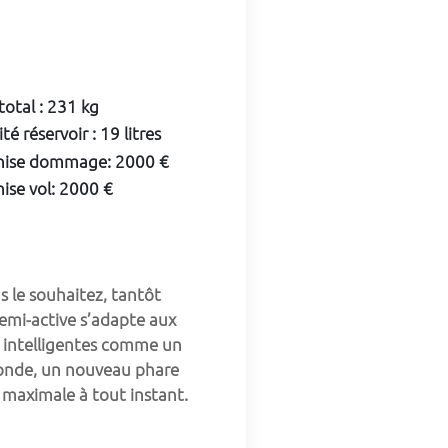
 total
:
231 kg
té réservoir
:
19 litres
hise dommage
:
2000 €
ise vol
:
2000 €
le souhaitez, tantôt 
mi-active s’adapte aux 
s intelligentes comme un 
monde, un nouveau phare 
é maximale à tout instant.