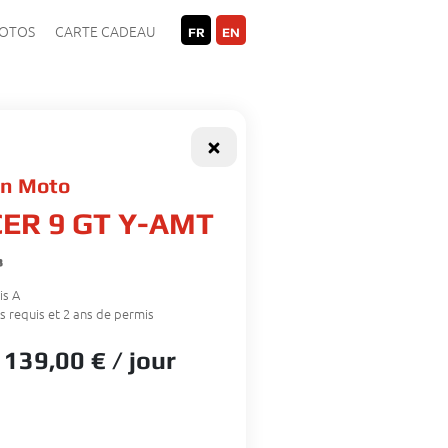
OTOS
CARTE CADEAU
FR
EN
on Moto
ER 9 GT Y-AMT
³
is
A
s requis et 2 ans de permis
139
,00 €
/ jour
e