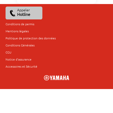
Appeler
Hotline
Conditions de permis
Mentions légales
Politique de protection des données
Conditions Générales
CGU
Notice d'assurance
Accessoires et Sécurité
window.gt=window.gt||function()
{(window.gt.q=window.gt.q||[]).push(arguments)};