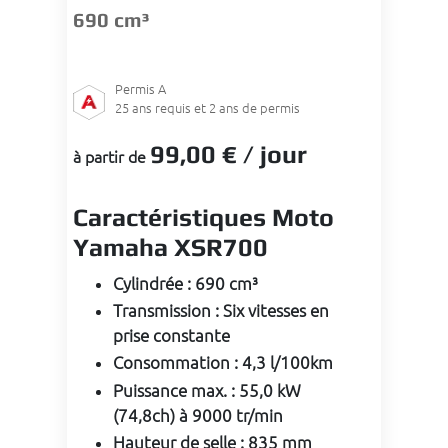
690 cm³
Permis
A
25
ans requis et 2 ans de permis
99
,00 €
/ jour
à partir de
Caractéristiques Moto
Yamaha XSR700
Cylindrée
:
690 cm³
Transmission
:
Six vitesses en
prise constante
Consommation
:
4,3 l/100km
Puissance max.
:
55,0 kW
(74,8ch) à 9000 tr/min
Hauteur de selle
:
835 mm