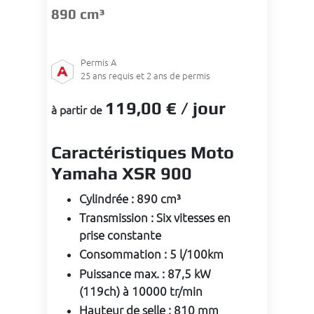
890 cm³
Permis
A
25
ans requis et 2 ans de permis
119
,00 €
/ jour
à partir de
Caractéristiques Moto
Yamaha XSR 900
Cylindrée
:
890 cm³
Transmission
:
Six vitesses en
prise constante
Consommation
:
5 l/100km
Puissance max.
:
87,5 kW
(119ch) à 10000 tr/min
Hauteur de selle
:
810 mm