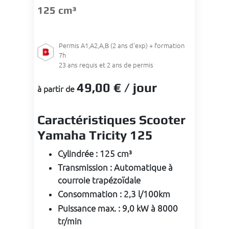
125 cm³
Permis
A1,A2,A,B (2 ans d'exp) + formation
7h
23
ans requis et 2 ans de permis
49
,00 €
/ jour
à partir de
Caractéristiques Scooter
Yamaha Tricity 125
Cylindrée
:
125 cm³
Transmission
:
Automatique à
courroie trapézoïdale
Consommation
:
2,3 l/100km
Puissance max.
:
9,0 kW à 8000
tr/min