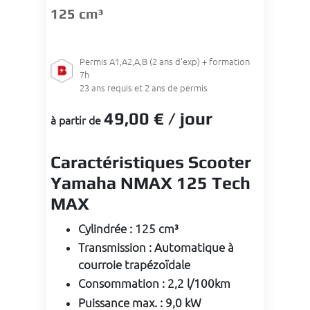
125 cm³
Permis
A1,A2,A,B (2 ans d'exp) + formation
7h
23
ans requis et 2 ans de permis
49
,00 €
/ jour
à partir de
Caractéristiques Scooter
Yamaha NMAX 125 Tech
MAX
Cylindrée
:
125 cm³
Transmission
:
Automatique à
courroie trapézoïdale
Consommation
:
2,2 l/100km
Puissance max.
:
9,0 kW